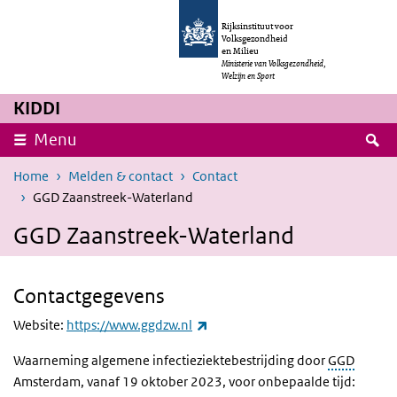
Overslaan en naar de inhoud gaan
Direct naar de hoofdnavigatie
Rijksinstituut voor
Volksgezondheid
en Milieu
Ministerie van Volksgezondheid,
Welzijn en Sport
KIDDI
Z
Menu
Home
Melden & contact
Contact
GGD Zaanstreek-Waterland
GGD Zaanstreek-Waterland
Contactgegevens
(externe link)
Website:
https://www.ggdzw.nl
Waarneming algemene infectieziektebestrijding door
GGD
Amsterdam, vanaf 19 oktober 2023, voor onbepaalde tijd: