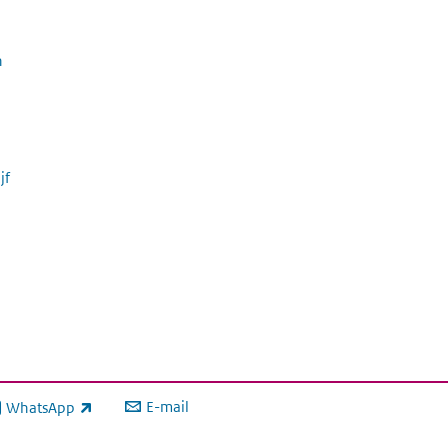
n
jf
E-mail
WhatsApp
xterne link)