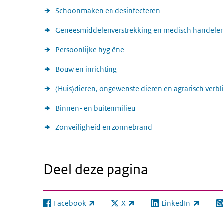
Schoonmaken en desinfecteren
Geneesmiddelenverstrekking en medisch handele
Persoonlijke hygiëne
Bouw en inrichting
(Huis)dieren, ongewenste dieren en agrarisch verbli
Binnen- en buitenmilieu
Zonveiligheid en zonnebrand
Deel deze pagina
Facebook
X
LinkedIn
(externe link)
(externe link)
(externe link)
(e