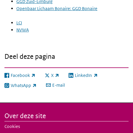
GGD Zuid-Limburg
Openbaar Lichaam Bonaire: GGD Bonaire
LCI
NVWA
Deel deze pagina
Facebook
X
LinkedIn
(externe link)
(externe link)
(externe link)
E-mail
WhatsApp
(externe link)
Over deze site
Cookies