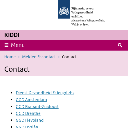
Overslaan en naar de inhoud gaan
Direct naar de hoofdnavigatie
Rijksinstituut voor
Volksgezondheid
en Milieu
Ministerie van Volksgezondheid,
Welzijn en Sport
KIDDI
Z
Menu
Home
Melden & contact
Contact
Contact
Dienst Gezondheid & Jeugd zhz
GGD Amsterdam
GGD Brabant-Zuidoost
GGD Drenthe
GGD Flevoland
GGD Fryslân