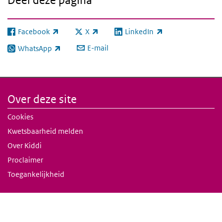
Deel deze pagina
Facebook
X
LinkedIn
(externe link)
(externe link)
(externe link)
E-mail
WhatsApp
(externe link)
Over deze site
Cookies
Kwetsbaarheid melden
Over Kiddi
Proclaimer
Toegankelijkheid