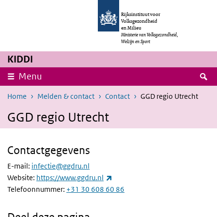
Overslaan en naar de inhoud gaan
Direct naar de hoofdnavigatie
Rijksinstituut voor
Volksgezondheid
en Milieu
Ministerie van Volksgezondheid,
Welzijn en Sport
KIDDI
Z
Menu
Home
Melden & contact
Contact
GGD regio Utrecht
GGD regio Utrecht
Contactgegevens
E-mail:
infectie@ggdru.nl
(externe link)
Website:
https://www.ggdru.nl
(externe link)
Telefoonnummer:
+31 30 608 60 86