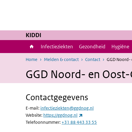
Overslaan en naar de inhoud gaan
Direct naar de hoofdnavigatie
KIDDI
Infectieziekten
Gezondheid
Hygiëne
Home
Melden & contact
Contact
GGD Noord- 
GGD Noord- en Oost-
Contactgegevens
E-mail:
infectieziekten@ggdnog.nl
(externe link)
Website:
https://ggdnog.nl
(externe link)
Telefoonnummer:
+31 88 443 33 55