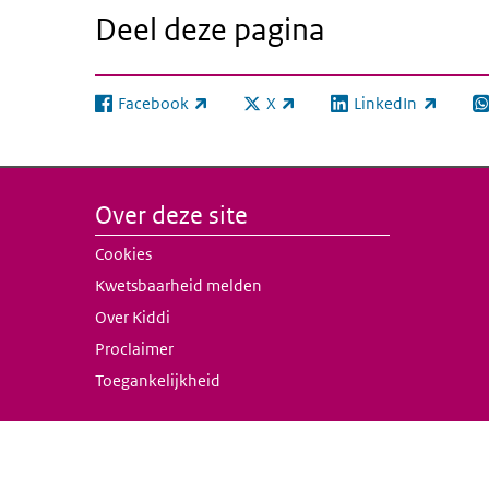
Deel deze pagina
Facebook
X
LinkedIn
(externe link)
(externe link)
(externe link)
(e
Over deze site
Cookies
Kwetsbaarheid melden
Over Kiddi
Proclaimer
Toegankelijkheid