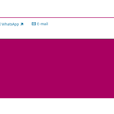
E-mail
WhatsApp
xterne link)