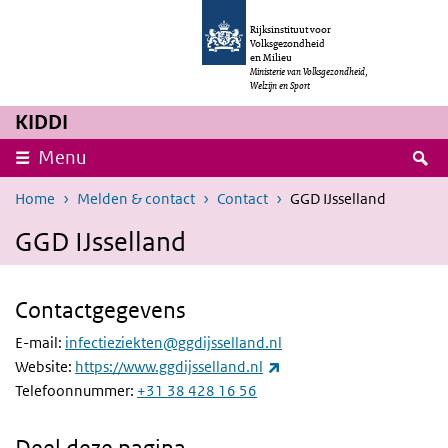
Overslaan en naar de inhoud gaan
Direct naar de hoofdnavigatie
Rijksinstituut voor
Volksgezondheid
en Milieu
Ministerie van Volksgezondheid,
Welzijn en Sport
KIDDI
Z
Menu
Home
Melden & contact
Contact
GGD IJsselland
GGD IJsselland
Contactgegevens
E-mail:
infectieziekten@ggdijsselland.nl
(externe link)
Website:
https://www.ggdijsselland.nl
(externe link)
Telefoonnummer:
+31 38 428 16 56