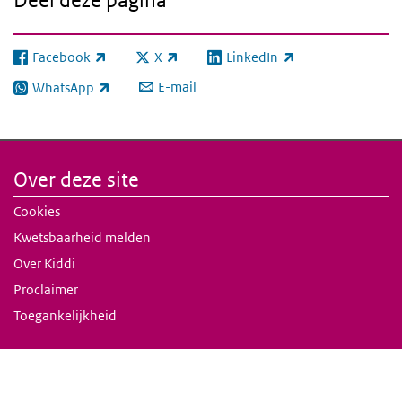
Deel deze pagina
Facebook
X
LinkedIn
(externe link)
(externe link)
(externe link)
E-mail
WhatsApp
(externe link)
Over deze site
Cookies
Kwetsbaarheid melden
Over Kiddi
Proclaimer
Toegankelijkheid