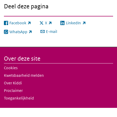
Deel deze pagina
Facebook
X
LinkedIn
(externe link)
(externe link)
(externe link)
E-mail
WhatsApp
(externe link)
Over deze site
Cookies
Kwetsbaarheid melden
Over Kiddi
Proclaimer
Toegankelijkheid