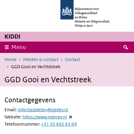
Overslaan en naar de inhoud gaan
Direct naar de hoofdnavigatie
Rijksinstituut voor
Volksgezondheid
en Milieu
Ministerie van Volksgezondheid,
Welzijn en Sport
KIDDI
Z
Menu
Home
Melden & contact
Contact
GGD Gooi en Vechtstreek
GGD Gooi en Vechtstreek
Contactgegevens
Email:
infectieziekten@ggdgv.nl
(externe link)
Website:
https://www.regiogv.nl
(externe link)
Telefoonnummer:
+31 35 692 63 04