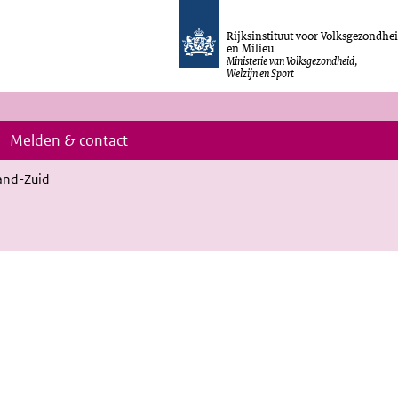
Rijksinstituut voor Volksgezondhe
en Milieu
Ministerie van Volksgezondheid,
Welzijn en Sport
Melden & contact
and-Zuid
link)