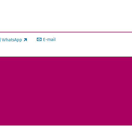
E-mail
WhatsApp
xterne link)