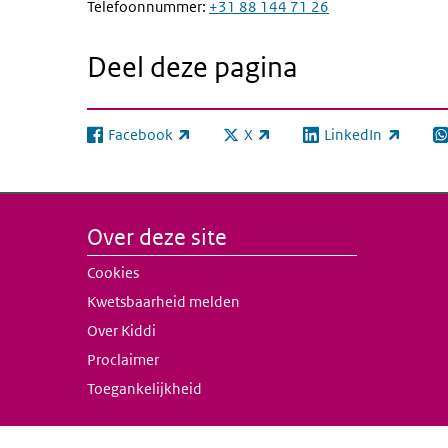
(externe link)
Telefoonnummer:
+31 88 144 71 26
Deel deze pagina
Facebook
X
LinkedIn
(externe link)
(externe link)
(externe link)
(e
Over deze site
Cookies
Kwetsbaarheid melden
Over Kiddi
Proclaimer
Toegankelijkheid