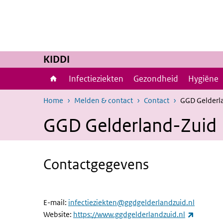
Overslaan en naar de inhoud gaan
Direct naar de hoofdnavigatie
KIDDI
Infectieziekten
Gezondheid
Hygiëne
Home
Melden & contact
Contact
GGD Gelderl
GGD Gelderland-Zuid
Contactgegevens
E-mail:
infectieziekten@ggdgelderlandzuid.nl
(externe 
Website:
https://www.ggdgelderlandzuid.nl