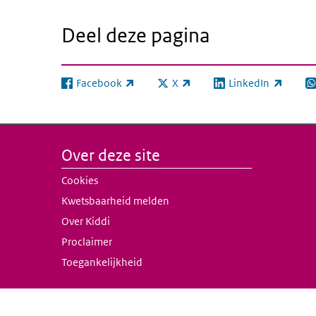
Deel deze pagina
Facebook
X
LinkedIn
(externe link)
(externe link)
(externe link)
(e
Over deze site
Cookies
Kwetsbaarheid melden
Over Kiddi
Proclaimer
Toegankelijkheid