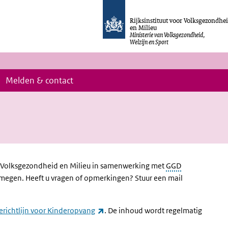
Rijksinstituut voor Volksgezondhe
en Milieu
Ministerie van Volksgezondheid,
Welzijn en Sport
Melden & contact
or Volksgezondheid en Milieu in samenwerking met
GGD
egen. Heeft u vragen of opmerkingen? Stuur een mail
(externe link)
erichtlijn voor Kinderopvang
. De inhoud wordt regelmatig