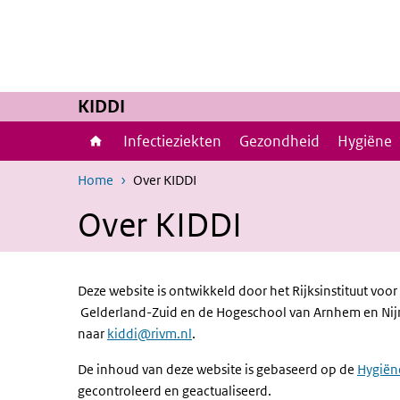
Overslaan en naar de inhoud gaan
Direct naar de hoofdnavigatie
KIDDI
Infectieziekten
Gezondheid
Hygiëne
Home
Over KIDDI
Over KIDDI
Deze website is ontwikkeld door het Rijksinstituut vo
Gelderland-Zuid en de Hogeschool van Arnhem en Nijm
naar
kiddi@rivm.nl
.
De inhoud van deze website is gebaseerd op de
Hygiën
gecontroleerd en geactualiseerd.