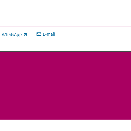
E-mail
WhatsApp
xterne link)